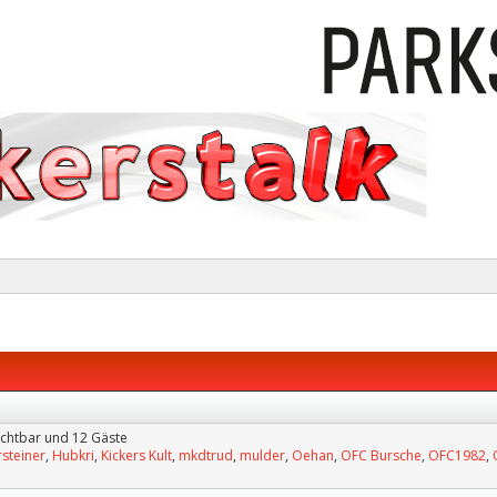
sichtbar und 12 Gäste
steiner
,
Hubkri
,
Kickers Kult
,
mkdtrud
,
mulder
,
Oehan
,
OFC Bursche
,
OFC1982
,