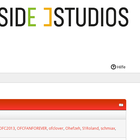
Hilfe
OFC2013
,
OFCFANFOREVER
,
ofclover
,
Ohefzeh
,
S1Roland
,
schmiax
,