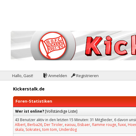
Hallo, Gast!
Anmelden
Registrieren
Kickerstalk.de
Foren-Statistiken
Wer ist online?
[
Vollständige Liste
]
43 Benutzer aktiv in den letzten 15 Minuten: 31 Mitglieder, 6 davon un
Albert
,
Berba26
,
Der Tiroler
,
eaouu
,
Eisbaer
,
flamme rouge
,
fuxxi
,
Hoer
skala
,
Sokrates
,
tom tom
,
Underdog