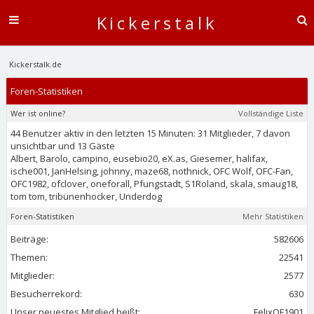
Kickerstalk
Kickerstalk.de
Foren-Statistiken
Wer ist online?
Vollständige Liste
44 Benutzer aktiv in den letzten 15 Minuten: 31 Mitglieder, 7 davon
unsichtbar und 13 Gäste
Albert
,
Barolo
,
campino
,
eusebio20
,
eX.as
,
Giesemer
,
halifax
,
ische001
,
JanHelsing
,
johnny
,
maze68
,
nothnick
,
OFC Wolf
,
OFC-Fan
,
OFC1982
,
ofclover
,
oneforall
,
Pfungstadt
,
S1Roland
,
skala
,
smaug18
,
tom tom
,
tribünenhocker
,
Underdog
Foren-Statistiken
Mehr Statistiken
Beiträge:
582606
Themen:
22541
Mitglieder:
2577
Besucherrekord:
630
Unser neuestes Mitglied heißt:
FelixOF1901